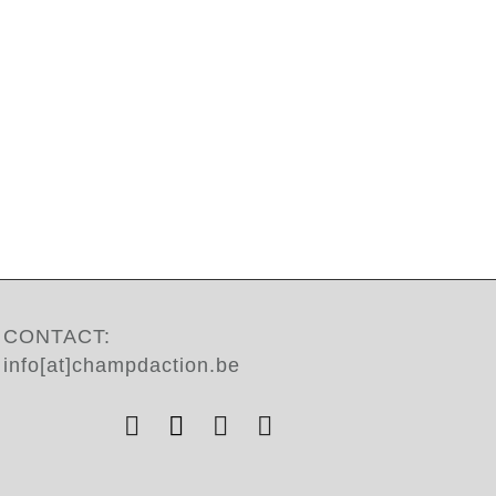
CONTACT:
info[at]champdaction.be