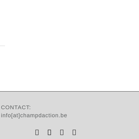
CONTACT:
info[at]champdaction.be