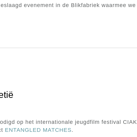
 geslaagd evenement in de Blikfabriek waarmee we
etië
S
digd op het internationale jeugdfilm festival CIAK
ct
ENTANGLED MATCHES
.