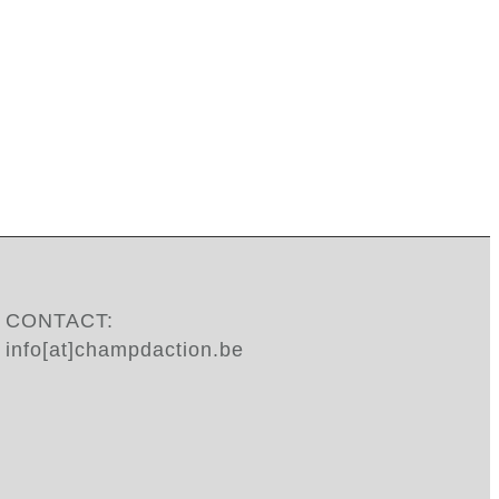
CONTACT:
info[at]champdaction.be