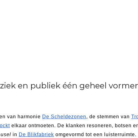
iek en publiek één geheel vormen
en van harmonie 
De Scheldezonen
, de stemmen van 
Tr
ockt
 elkaar ontmoeten. De klanken resoneren, botsen en
ousel
 in 
De Blikfabriek
 omgevormd tot een luisterruimte. 